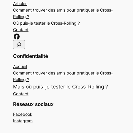
Articles
Comment trouver des amis pour pratiquer le Cross-
Rolling ?
Où puis-je tester le Cross-Rolling ?
Contact
Lien sur Facebook Cross-Rolling
R
e
Confidentialité
c
h
Accueil
e
Comment trouver des amis pour pratiquer le Cross-
r
Rolling ?
c
Mais où puis-je tester le Cross-Rolling ?
h
Contact
e
r
Réseaux sociaux
Facebook
Instagram