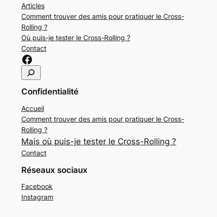
Articles
Comment trouver des amis pour pratiquer le Cross-
Rolling ?
Où puis-je tester le Cross-Rolling ?
Contact
Lien sur Facebook Cross-Rolling
R
e
Confidentialité
c
h
Accueil
e
Comment trouver des amis pour pratiquer le Cross-
r
Rolling ?
c
Mais où puis-je tester le Cross-Rolling ?
h
Contact
e
r
Réseaux sociaux
Facebook
Instagram