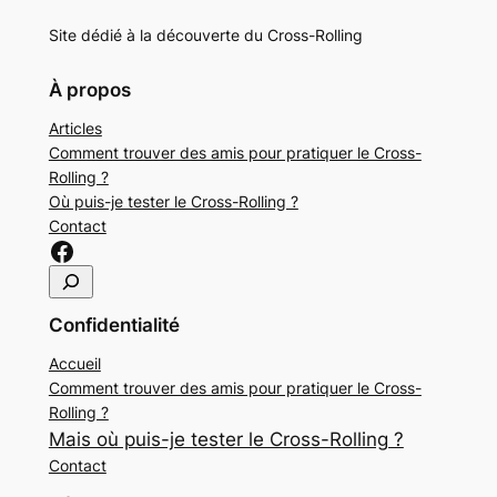
Site dédié à la découverte du Cross-Rolling
À propos
Articles
Comment trouver des amis pour pratiquer le Cross-
Rolling ?
Où puis-je tester le Cross-Rolling ?
Contact
Lien sur Facebook Cross-Rolling
R
e
Confidentialité
c
h
Accueil
e
Comment trouver des amis pour pratiquer le Cross-
r
Rolling ?
c
Mais où puis-je tester le Cross-Rolling ?
h
Contact
e
r