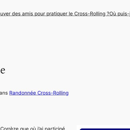
ver des amis pour pratiquer le Cross-Rolling ?
Où puis-j
de
ans
Randonnée Cross-Rolling
 Corrèze que où j’ai participé