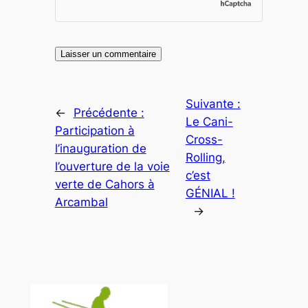
Suivante :
←
Précédente :
Le Cani-
Participation à
Cross-
l’inauguration de
Rolling,
l’ouverture de la voie
c’est
verte de Cahors à
GÉNIAL !
Arcambal
→