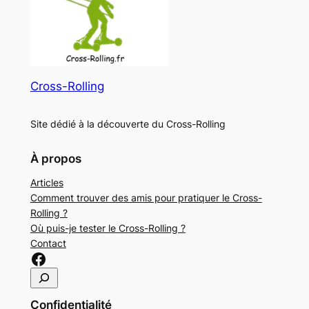
Cross-Rolling
Site dédié à la découverte du Cross-Rolling
À propos
Articles
Comment trouver des amis pour pratiquer le Cross-
Rolling ?
Où puis-je tester le Cross-Rolling ?
Contact
Lien sur Facebook Cross-Rolling
R
e
Confidentialité
c