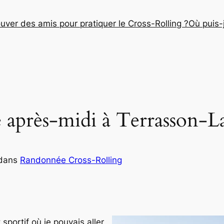
ver des amis pour pratiquer le Cross-Rolling ?
Où puis-j
après-midi à Terrasson-La
dans
Randonnée Cross-Rolling
sportif où je pouvais aller