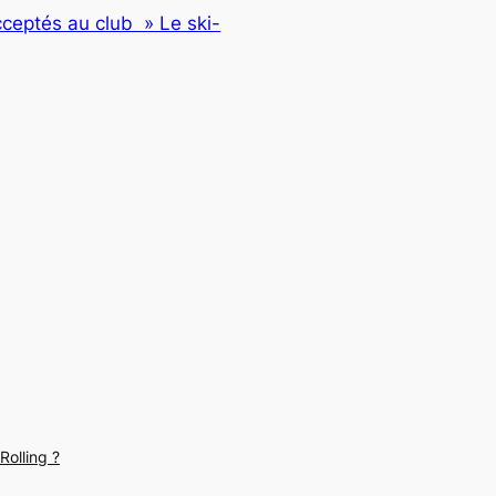
cceptés au club » Le ski-
Rolling ?