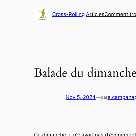
Aller
au
Cross-Rolling
Articles
Comment trou
contenu
Balade du dimanche 
Nov 5, 2024
—
e.campana
par
Ce dimanche, il n’y avait pas d’évènement 