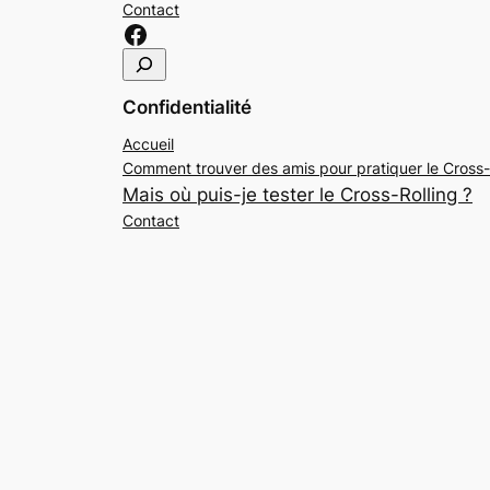
Contact
Lien sur Facebook Cross-Rolling
R
e
Confidentialité
c
h
Accueil
e
Comment trouver des amis pour pratiquer le Cross-
r
Mais où puis-je tester le Cross-Rolling ?
c
Contact
h
e
r